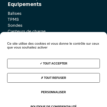
Equipements
Balises
TPMS
Sondes
Capteurs de charge
Ce site utilise des cookies et vous donne le contrôle sur ceux
que vous souhaitez activer
TOUT ACCEPTER
Nous suivre sur LinkedIn
TOUT REFUSER
PERSONNALISER
Plan du site
Politique de confidentialité
Mentions légales
Contact
POLITIQUE DE CONFIDENTIALITÉ